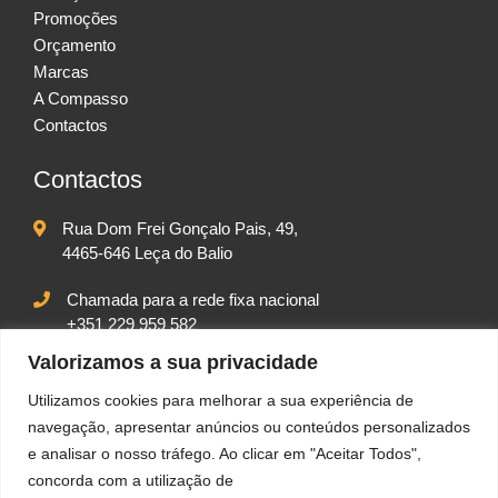
Promoções
Orçamento
Marcas
A Compasso
Contactos
Contactos
Rua Dom Frei Gonçalo Pais, 49,
4465-646 Leça do Balio
Chamada para a rede fixa nacional
+351 229 959 582
Chamada para rede móvel nacional
Valorizamos a sua privacidade
+351 917 542 102
Utilizamos cookies para melhorar a sua experiência de
geral@compassolda.pt
navegação, apresentar anúncios ou conteúdos personalizados
e analisar o nosso tráfego. Ao clicar em "Aceitar Todos",
concorda com a utilização de