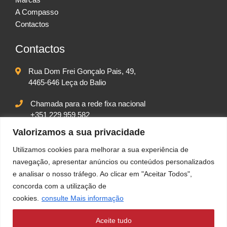
A Compasso
Contactos
Contactos
Rua Dom Frei Gonçalo Pais, 49,
4465-646 Leça do Balio
Chamada para a rede fixa nacional
+351 229 959 582
Chamada para rede móvel nacional
Valorizamos a sua privacidade
+351 917 542 102
Utilizamos cookies para melhorar a sua experiência de
geral@compassolda.pt
navegação, apresentar anúncios ou conteúdos personalizados
e analisar o nosso tráfego. Ao clicar em "Aceitar Todos",
concorda com a utilização de
cookies.
consulte Mais informação
Aceite tudo