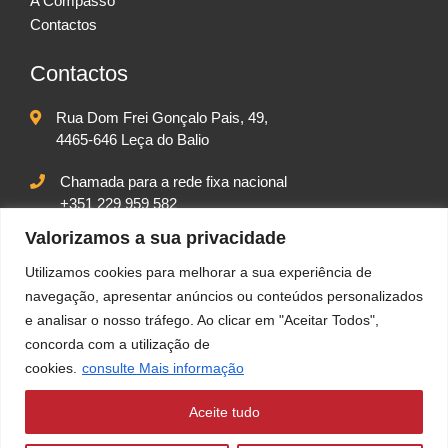
A Compasso
Contactos
Contactos
Rua Dom Frei Gonçalo Pais, 49,
4465-646 Leça do Balio
Chamada para a rede fixa nacional
+351 229 959 582
Chamada para rede móvel nacional
Valorizamos a sua privacidade
+351 917 542 102
Utilizamos cookies para melhorar a sua experiência de
geral@compassolda.pt
navegação, apresentar anúncios ou conteúdos personalizados
e analisar o nosso tráfego. Ao clicar em "Aceitar Todos",
concorda com a utilização de
cookies.
consulte Mais informação
Aceite tudo
POLÍTICA DE PRIVACIDADE