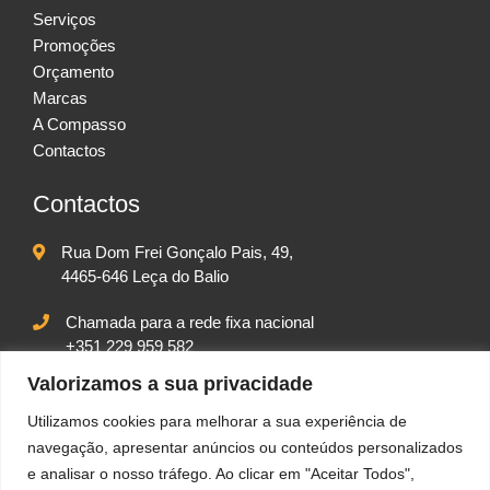
Serviços
Promoções
Orçamento
Marcas
A Compasso
Contactos
Contactos
Rua Dom Frei Gonçalo Pais, 49,
4465-646 Leça do Balio
Chamada para a rede fixa nacional
+351 229 959 582
Chamada para rede móvel nacional
Valorizamos a sua privacidade
+351 917 542 102
Utilizamos cookies para melhorar a sua experiência de
geral@compassolda.pt
navegação, apresentar anúncios ou conteúdos personalizados
e analisar o nosso tráfego. Ao clicar em "Aceitar Todos",