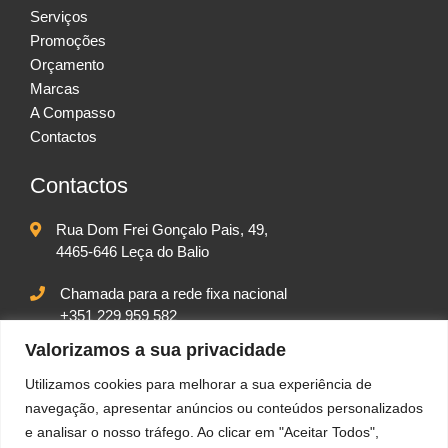
Serviços
Promoções
Orçamento
Marcas
A Compasso
Contactos
Contactos
Rua Dom Frei Gonçalo Pais, 49,
4465-646 Leça do Balio
Chamada para a rede fixa nacional
+351 229 959 582
Chamada para rede móvel nacional
Valorizamos a sua privacidade
+351 917 542 102
Utilizamos cookies para melhorar a sua experiência de
geral@compassolda.pt
navegação, apresentar anúncios ou conteúdos personalizados
e analisar o nosso tráfego. Ao clicar em "Aceitar Todos",