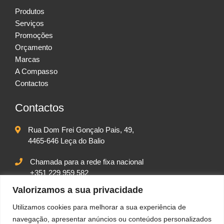
Produtos
Serviços
Promoções
Orçamento
Marcas
A Compasso
Contactos
Contactos
Rua Dom Frei Gonçalo Pais, 49,
4465-646 Leça do Balio
Chamada para a rede fixa nacional
+351 229 959 582
Chamada para rede móvel nacional
Valorizamos a sua privacidade
+351 917 542 102
Utilizamos cookies para melhorar a sua experiência de
geral@compassolda.pt
navegação, apresentar anúncios ou conteúdos personalizados